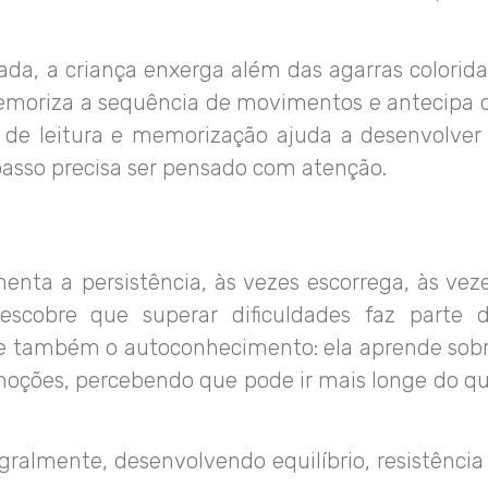
da, a criança enxerga além das agarras colorida
emoriza a sequência de movimentos e antecipa 
io de leitura e memorização ajuda a desenvolver
passo precisa ser pensado com atenção.
enta a persistência, às vezes escorrega, às vez
escobre que superar dificuldades faz parte 
sce também o autoconhecimento: ela aprende sob
emoções, percebendo que pode ir mais longe do q
egralmente, desenvolvendo equilíbrio, resistência