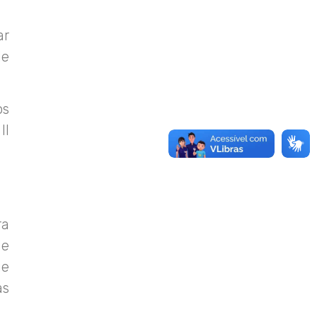
ar
de
os
II
ra
de
ue
as